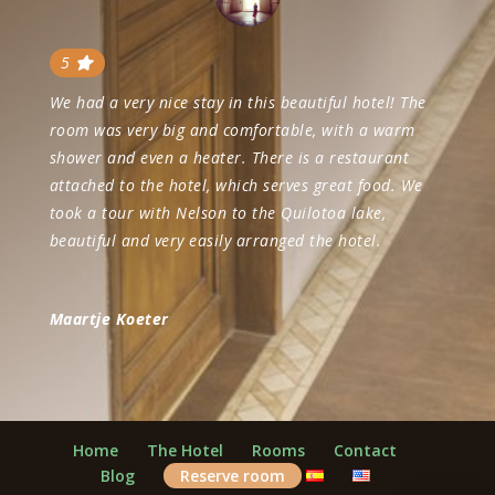
5
We had a very nice stay in this beautiful hotel! The
room was very big and comfortable, with a warm
shower and even a heater. There is a restaurant
attached to the hotel, which serves great food. We
took a tour with Nelson to the Quilotoa lake,
beautiful and very easily arranged the hotel.
Maartje Koeter
Home
The Hotel
Rooms
Contact
Blog
Reserve room